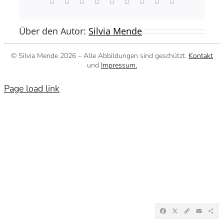
Facebook
X
Reddit
LinkedIn
WhatsApp
Tumblr
Pinterest
Vk
E-
Mail
Über den Autor:
Silvia Mende
© Silvia Mende
2026 – Alle Abbildungen sind geschützt.
Kontakt
und
Impressum.
Page load link
Facebook
X
Copy
Emai
Te
Link