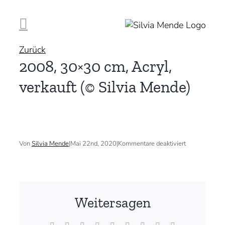
Zum
Inhalt
springen
Zurück
2008, 30×30 cm, Acryl,
verkauft (© Silvia Mende)
für
Von
Silvia Mende
|
Mai 22nd, 2020
|
Kommentare deaktiviert
2008,
30×30
cm,
Acryl,
verkauft
(©
Weitersagen
Silvia
Mende)