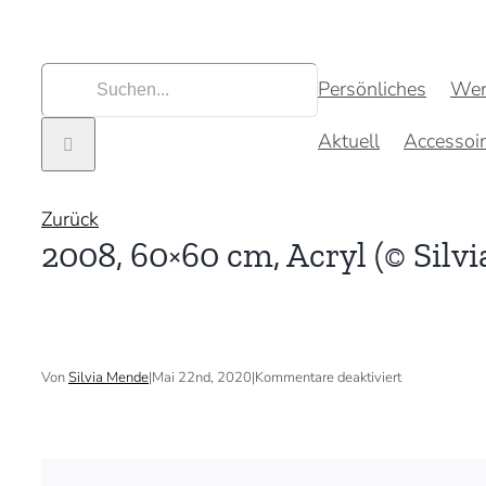
Zum
Inhalt
springen
Suche
Persönliches
Wer
nach:
Aktuell
Accessoi
Zurück
2008, 60×60 cm, Acryl (© Silv
für
Von
Silvia Mende
|
Mai 22nd, 2020
|
Kommentare deaktiviert
2008,
60×60
cm,
Acryl
(©