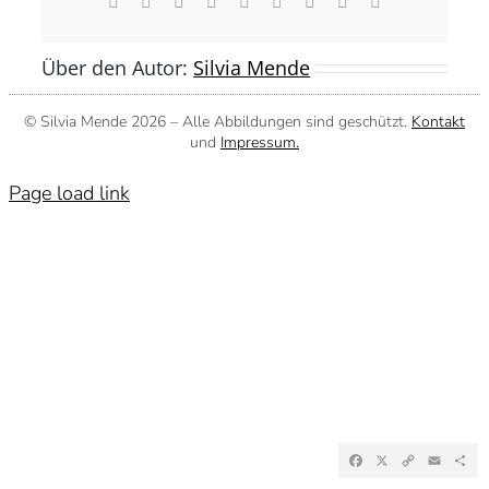
Facebook
X
Reddit
LinkedIn
WhatsApp
Tumblr
Pinterest
Vk
E-
Mail
Über den Autor:
Silvia Mende
© Silvia Mende
2026 – Alle Abbildungen sind geschützt.
Kontakt
und
Impressum.
Page load link
Facebook
X
Copy
Emai
Te
Link