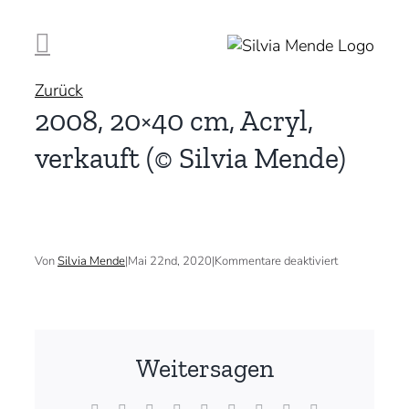
Zum
Inhalt
springen
Zurück
2008, 20×40 cm, Acryl,
verkauft (© Silvia Mende)
für
Von
Silvia Mende
|
Mai 22nd, 2020
|
Kommentare deaktiviert
2008,
20×40
cm,
Acryl,
verkauft
(©
Weitersagen
Silvia
Mende)