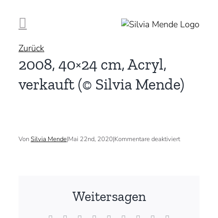
Zum
Inhalt
springen
Zurück
2008, 40×24 cm, Acryl,
verkauft (© Silvia Mende)
für
Von
Silvia Mende
|
Mai 22nd, 2020
|
Kommentare deaktiviert
2008,
40×24
cm,
Acryl,
verkauft
(©
Weitersagen
Silvia
Mende)