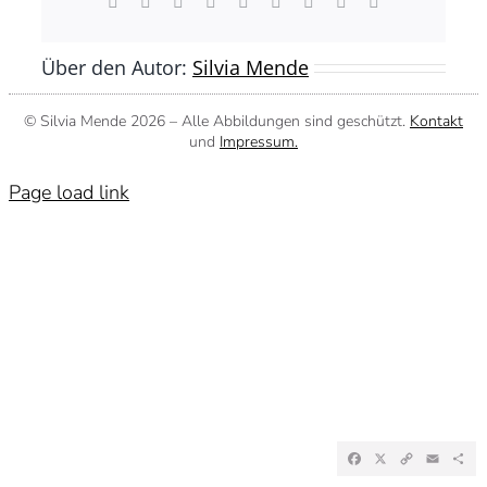
Facebook
X
Reddit
LinkedIn
WhatsApp
Tumblr
Pinterest
Vk
E-
Mail
Über den Autor:
Silvia Mende
© Silvia Mende
2026 – Alle Abbildungen sind geschützt.
Kontakt
und
Impressum.
Page load link
Facebook
X
Copy
Emai
Te
Link