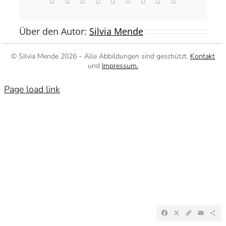
Facebook
X
Reddit
LinkedIn
WhatsApp
Tumblr
Pinterest
Vk
E-
Mail
Über den Autor:
Silvia Mende
© Silvia Mende
2026 – Alle Abbildungen sind geschützt.
Kontakt
und
Impressum.
Page load link
Facebook
X
Copy
Emai
Te
Link