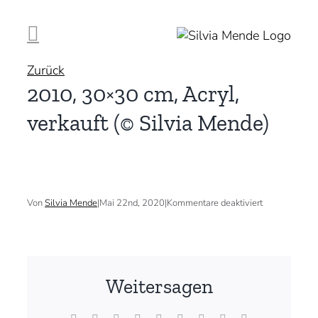
Zum
Inhalt
springen
Zurück
2010, 30×30 cm, Acryl,
verkauft (© Silvia Mende)
für
Von
Silvia Mende
|
Mai 22nd, 2020
|
Kommentare deaktiviert
2010,
30×30
cm,
Acryl,
verkauft
(©
Weitersagen
Silvia
Mende)