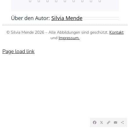
Facebook
X
Reddit
LinkedIn
WhatsApp
Tumblr
Pinterest
Vk
E-
Mail
Über den Autor:
Silvia Mende
© Silvia Mende
2026 – Alle Abbildungen sind geschützt.
Kontakt
und
Impressum.
Page load link
Facebook
X
Copy
Emai
Te
Link