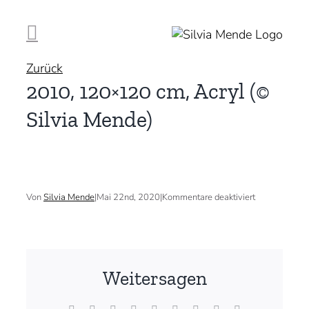
Zum
Inhalt
springen
Zurück
2010, 120×120 cm, Acryl (©
Silvia Mende)
für
Von
Silvia Mende
|
Mai 22nd, 2020
|
Kommentare deaktiviert
2010,
120×120
cm,
Acryl
(©
Silvia
Weitersagen
Mende)