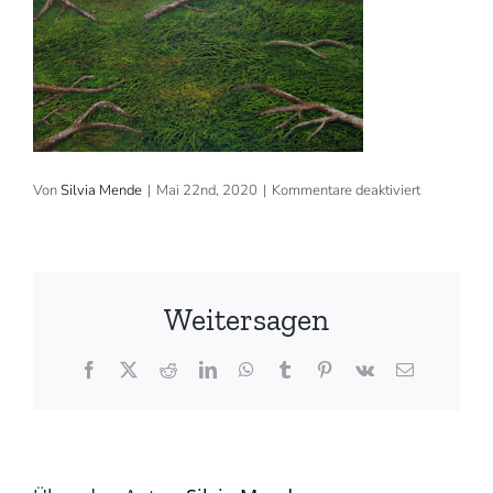
für
Von
Silvia Mende
|
Mai 22nd, 2020
|
Kommentare deaktiviert
2010,
60×60
cm,
Acryl,
verkauft
(©
Weitersagen
Silvia
Mende)
Facebook
X
Reddit
LinkedIn
WhatsApp
Tumblr
Pinterest
Vk
E-
Mail