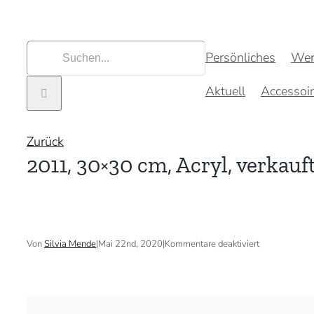
Zum
Inhalt
springen
Suche
Persönliches
Wer
nach:
Aktuell
Accessoi
Zurück
2011, 30×30 cm, Acryl, verkauf
für
Von
Silvia Mende
|
Mai 22nd, 2020
|
Kommentare deaktiviert
2011,
30×30
cm,
Acryl,
verkauft