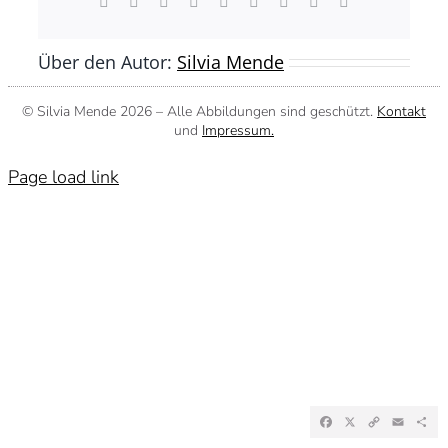
Facebook
X
Reddit
LinkedIn
WhatsApp
Tumblr
Pinterest
Vk
E-
Mail
Über den Autor:
Silvia Mende
© Silvia Mende
2026 – Alle Abbildungen sind geschützt.
Kontakt
und
Impressum.
Page load link
Facebook
X
Copy
Emai
Te
Link