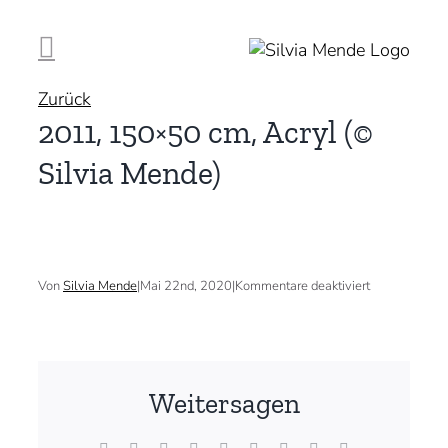
Zum
Inhalt
springen
Zurück
2011, 150×50 cm, Acryl (©
Silvia Mende)
für
Von
Silvia Mende
|
Mai 22nd, 2020
|
Kommentare deaktiviert
2011,
150×50
cm,
Acryl
(©
Silvia
Weitersagen
Mende)