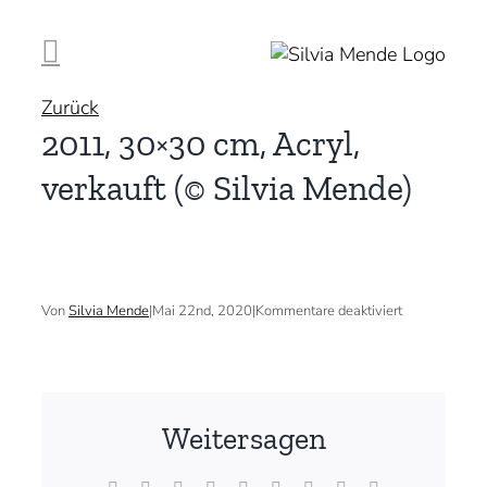
Zum
Inhalt
springen
Zurück
2011, 30×30 cm, Acryl,
verkauft (© Silvia Mende)
für
Von
Silvia Mende
|
Mai 22nd, 2020
|
Kommentare deaktiviert
2011,
30×30
cm,
Acryl,
verkauft
(©
Weitersagen
Silvia
Mende)