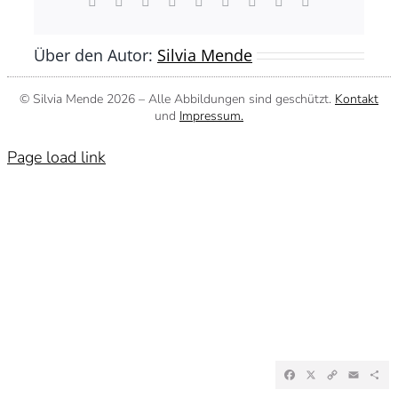
Facebook
X
Reddit
LinkedIn
WhatsApp
Tumblr
Pinterest
Vk
E-
Mail
Über den Autor:
Silvia Mende
© Silvia Mende
2026 – Alle Abbildungen sind geschützt.
Kontakt
und
Impressum.
Page load link
Facebook
X
Copy
Emai
Te
Link