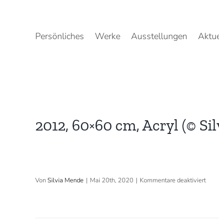
Zum
Inhalt
springen
Persönliches
Werke
Ausstellungen
Aktue
2012, 60×60 cm, Acryl (© Si
für
Von
Silvia Mende
|
Mai 20th, 2020
|
Kommentare deaktiviert
2012
60×
cm,
Acry