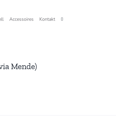
ll
Accessoires
Kontakt
lvia Mende)
,
60
l