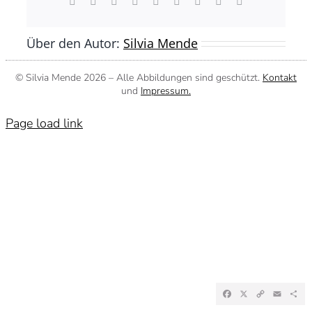
Facebook
X
Reddit
LinkedIn
WhatsApp
Tumblr
Pinterest
Vk
E-
Mail
Über den Autor:
Silvia Mende
© Silvia Mende
2026 – Alle Abbildungen sind geschützt.
Kontakt
und
Impressum.
Page load link
Facebook
X
Copy
Emai
Te
Link