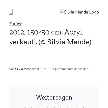
Zum
Inhalt
springen
Zurück
2012, 150×50 cm, Acryl,
verkauft (© Silvia Mende)
für
Von
Silvia Mende
|
Mai 20th, 2020
|
Kommentare deaktiviert
2012,
150×50
cm,
Acryl,
verkauft
(©
Weitersagen
Silvia
Mende)