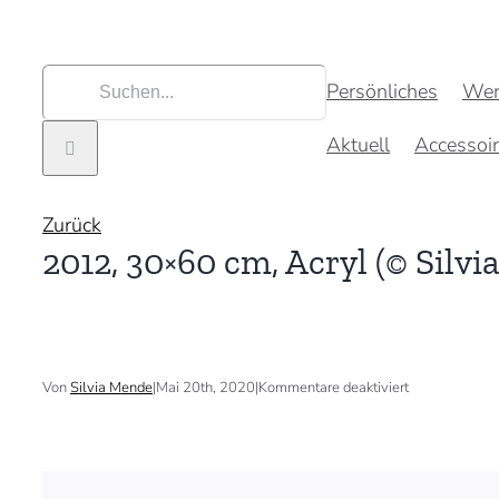
Zum
Inhalt
springen
Suche
Persönliches
Wer
nach:
Aktuell
Accessoi
Zurück
2012, 30×60 cm, Acryl (© Silvi
für
Von
Silvia Mende
|
Mai 20th, 2020
|
Kommentare deaktiviert
2012,
30×60
cm,
Acryl
(©