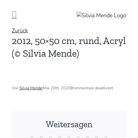
Zum
Inhalt
springen
Zurück
2012, 50×50 cm, rund, Acryl
(© Silvia Mende)
für
Von
Silvia Mende
|
Mai 20th, 2020
|
Kommentare deaktiviert
2012,
50×50
cm,
rund,
Acryl
(©
Weitersagen
Silvia
Mende)