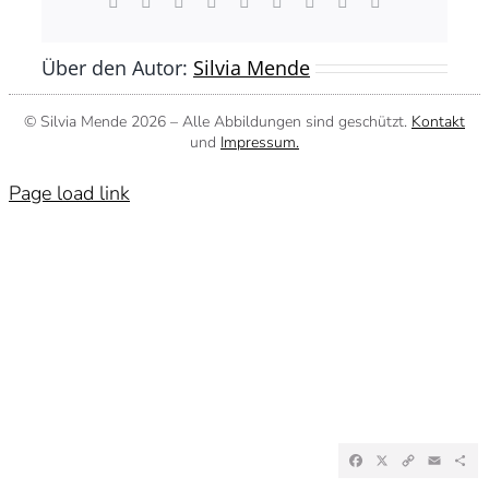
Facebook
X
Reddit
LinkedIn
WhatsApp
Tumblr
Pinterest
Vk
E-
Mail
Über den Autor:
Silvia Mende
© Silvia Mende
2026 – Alle Abbildungen sind geschützt.
Kontakt
und
Impressum.
Page load link
Facebook
X
Copy
Emai
Te
Link