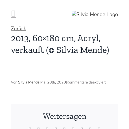
Zum
Inhalt
springen
Zurück
2013, 60×180 cm, Acryl,
verkauft (© Silvia Mende)
für
Von
Silvia Mende
|
Mai 20th, 2020
|
Kommentare deaktiviert
2013,
60×180
cm,
Acryl,
verkauft
(©
Weitersagen
Silvia
Mende)