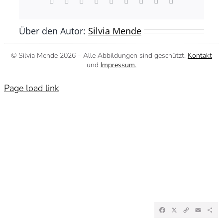
Facebook
X
Reddit
LinkedIn
WhatsApp
Tumblr
Pinterest
Vk
E-
Mail
Über den Autor:
Silvia Mende
© Silvia Mende
2026 – Alle Abbildungen sind geschützt.
Kontakt
und
Impressum.
Page load link
Facebook
X
Copy
Emai
Te
Link