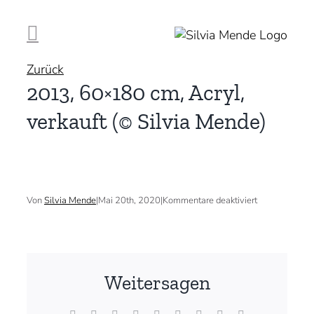
Zum
Inhalt
springen
Zurück
2013, 60×180 cm, Acryl,
verkauft (© Silvia Mende)
für
Von
Silvia Mende
|
Mai 20th, 2020
|
Kommentare deaktiviert
2013,
60×180
cm,
Acryl,
verkauft
(©
Weitersagen
Silvia
Mende)