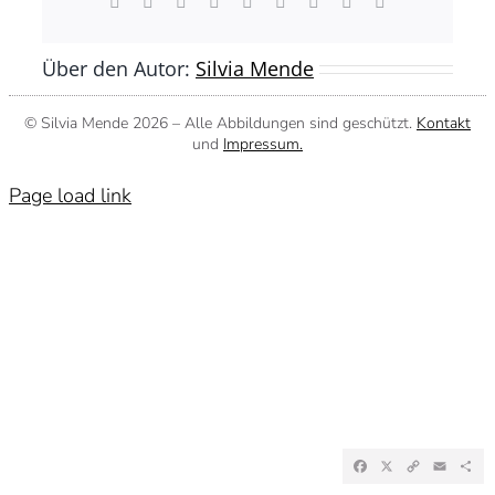
Facebook
X
Reddit
LinkedIn
WhatsApp
Tumblr
Pinterest
Vk
E-
Mail
Über den Autor:
Silvia Mende
© Silvia Mende
2026 – Alle Abbildungen sind geschützt.
Kontakt
und
Impressum.
Page load link
Facebook
X
Copy
Emai
Te
Link