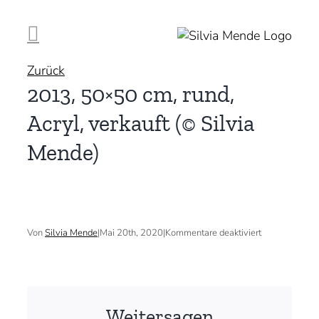
Zum
Inhalt
springen
Zurück
2013, 50×50 cm, rund,
Acryl, verkauft (© Silvia
Mende)
für
Von
Silvia Mende
|
Mai 20th, 2020
|
Kommentare deaktiviert
2013,
50×50
cm,
rund,
Acryl,
verkauft
Weitersagen