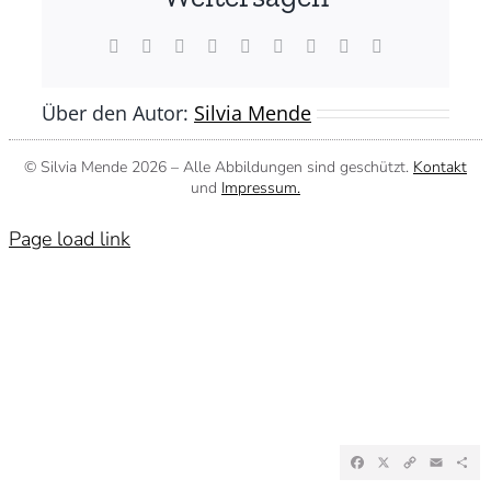
(©
Silvia
Mende)
Facebook
X
Reddit
LinkedIn
WhatsApp
Tumblr
Pinterest
Vk
E-
Mail
Über den Autor:
Silvia Mende
© Silvia Mende
2026 – Alle Abbildungen sind geschützt.
Kontakt
und
Impressum.
Page load link
Facebook
X
Copy
Emai
Te
Link