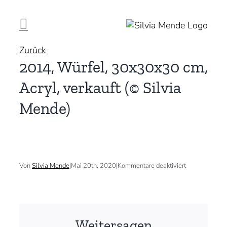
Zum
Inhalt
springen
Zurück
2014, Würfel, 30x30x30 cm,
Acryl, verkauft (© Silvia
Mende)
für
Von
Silvia Mende
|
Mai 20th, 2020
|
Kommentare deaktiviert
2014,
Würfel,
30x30x30
cm,
Acryl,
verkauft
Weitersagen