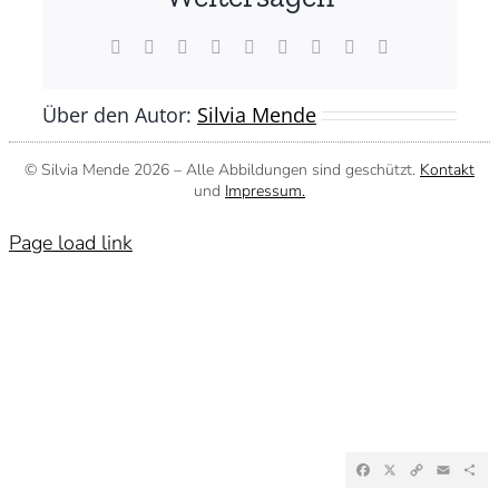
(©
Silvia
Mende)
Facebook
X
Reddit
LinkedIn
WhatsApp
Tumblr
Pinterest
Vk
E-
Mail
Über den Autor:
Silvia Mende
© Silvia Mende
2026 – Alle Abbildungen sind geschützt.
Kontakt
und
Impressum.
Page load link
Facebook
X
Copy
Emai
Te
Link