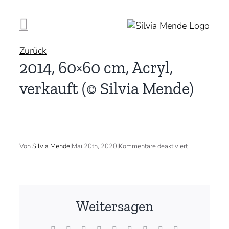
Zum
Inhalt
springen
Zurück
2014, 60×60 cm, Acryl,
verkauft (© Silvia Mende)
für
Von
Silvia Mende
|
Mai 20th, 2020
|
Kommentare deaktiviert
2014,
60×60
cm,
Acryl,
verkauft
(©
Weitersagen
Silvia
Mende)