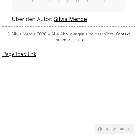
Facebook
X
Reddit
LinkedIn
WhatsApp
Tumblr
Pinterest
Vk
E-
Mail
Über den Autor:
Silvia Mende
© Silvia Mende
2026 – Alle Abbildungen sind geschützt.
Kontakt
und
Impressum.
Page load link
Facebook
X
Copy
Emai
Te
Link