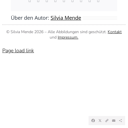
Facebook
X
Reddit
LinkedIn
WhatsApp
Tumblr
Pinterest
Vk
E-
Mail
Über den Autor:
Silvia Mende
© Silvia Mende
2026 – Alle Abbildungen sind geschützt.
Kontakt
und
Impressum.
Page load link
Facebook
X
Copy
Emai
Te
Link