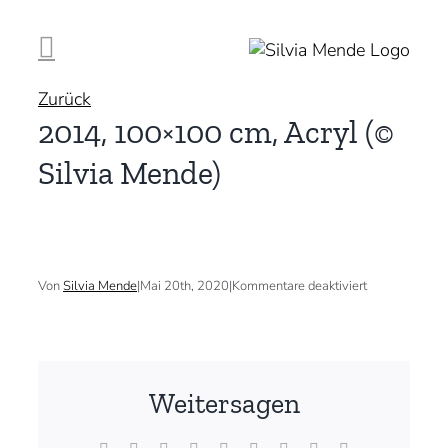
Zum
Inhalt
springen
Zurück
2014, 100×100 cm, Acryl (©
Silvia Mende)
für
Von
Silvia Mende
|
Mai 20th, 2020
|
Kommentare deaktiviert
2014,
100×100
cm,
Acryl
(©
Silvia
Weitersagen
Mende)