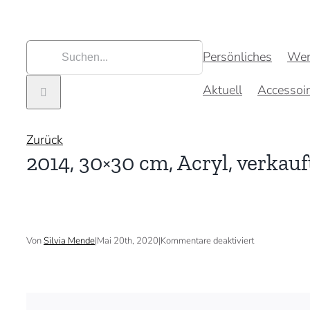
Zum
Inhalt
springen
Suche
Persönliches
Wer
nach:
Aktuell
Accessoi
Zurück
2014, 30×30 cm, Acryl, verkauf
für
Von
Silvia Mende
|
Mai 20th, 2020
|
Kommentare deaktiviert
2014,
30×30
cm,
Acryl,
verkauft