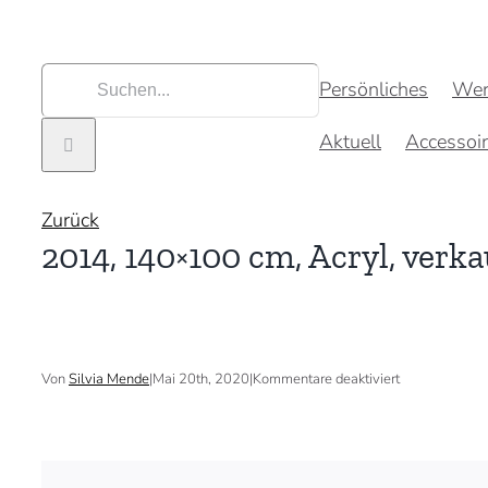
Zum
Inhalt
springen
Suche
Persönliches
Wer
nach:
Aktuell
Accessoi
Zurück
2014, 140×100 cm, Acryl, verka
für
Von
Silvia Mende
|
Mai 20th, 2020
|
Kommentare deaktiviert
2014,
140×100
cm,
Acryl,
verkauft