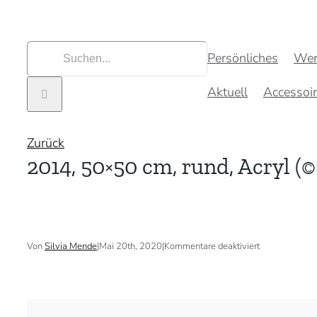
Zum
Inhalt
springen
Suche
Persönliches
Wer
nach:
Aktuell
Accessoi
Zurück
2014, 50×50 cm, rund, Acryl (©
für
Von
Silvia Mende
|
Mai 20th, 2020
|
Kommentare deaktiviert
2014,
50×50
cm,
rund,
Acryl