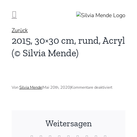
Zum
Inhalt
springen
Zurück
2015, 30×30 cm, rund, Acryl
(© Silvia Mende)
für
Von
Silvia Mende
|
Mai 20th, 2020
|
Kommentare deaktiviert
2015,
30×30
cm,
rund,
Acryl
(©
Weitersagen
Silvia
Mende)