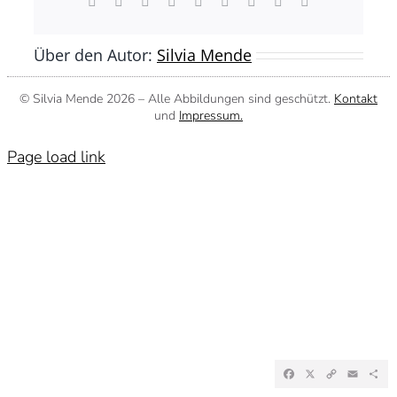
Facebook
X
Reddit
LinkedIn
WhatsApp
Tumblr
Pinterest
Vk
E-
Mail
Über den Autor:
Silvia Mende
© Silvia Mende
2026 – Alle Abbildungen sind geschützt.
Kontakt
und
Impressum.
Page load link
Facebook
X
Copy
Emai
Te
Link