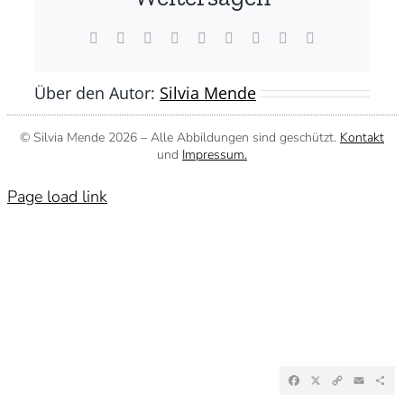
(©
Silvia
Mende)
Facebook
X
Reddit
LinkedIn
WhatsApp
Tumblr
Pinterest
Vk
E-
Mail
Über den Autor:
Silvia Mende
© Silvia Mende
2026 – Alle Abbildungen sind geschützt.
Kontakt
und
Impressum.
Page load link
Facebook
X
Copy
Emai
Te
Link