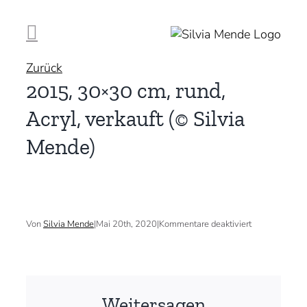
Zum
Inhalt
springen
Zurück
2015, 30×30 cm, rund,
Acryl, verkauft (© Silvia
Mende)
für
Von
Silvia Mende
|
Mai 20th, 2020
|
Kommentare deaktiviert
2015,
30×30
cm,
rund,
Acryl,
verkauft
Weitersagen