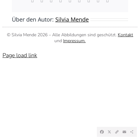
Facebook
X
Reddit
LinkedIn
WhatsApp
Tumblr
Pinterest
Vk
E-
Mail
Über den Autor:
Silvia Mende
© Silvia Mende
2026 – Alle Abbildungen sind geschützt.
Kontakt
und
Impressum.
Page load link
Facebook
X
Copy
Emai
Te
Link