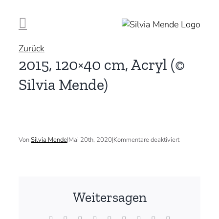
Zum
Inhalt
springen
Zurück
2015, 120×40 cm, Acryl (©
Silvia Mende)
für
Von
Silvia Mende
|
Mai 20th, 2020
|
Kommentare deaktiviert
2015,
120×40
cm,
Acryl
(©
Silvia
Weitersagen
Mende)