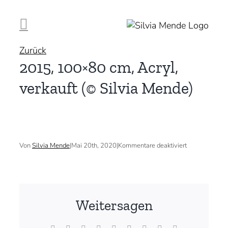
Zum
Inhalt
springen
Zurück
2015, 100×80 cm, Acryl,
verkauft (© Silvia Mende)
für
Von
Silvia Mende
|
Mai 20th, 2020
|
Kommentare deaktiviert
2015,
100×80
cm,
Acryl,
verkauft
(©
Weitersagen
Silvia
Mende)