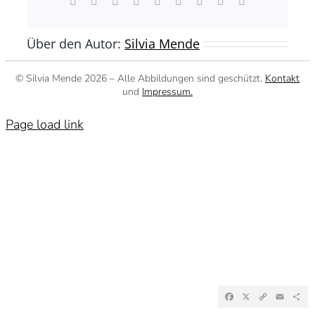
Facebook
X
Reddit
LinkedIn
WhatsApp
Tumblr
Pinterest
Vk
E-
Mail
Über den Autor:
Silvia Mende
© Silvia Mende
2026 – Alle Abbildungen sind geschützt.
Kontakt
und
Impressum.
Page load link
Facebook
X
Copy
Emai
Te
Link