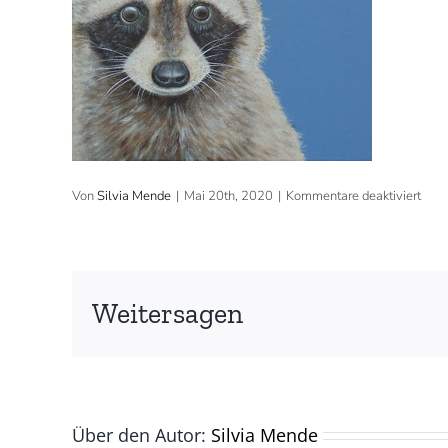
für
Von
Silvia Mende
|
Mai 20th, 2020
|
Kommentare deaktiviert
2015
30×
cm,
Acryl
verk
(©
Weitersagen
Silvi
Men
Über den Autor:
Silvia Mende