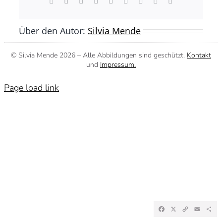
Facebook
X
Reddit
LinkedIn
WhatsApp
Tumblr
Pinterest
Vk
E-
Mail
Über den Autor:
Silvia Mende
© Silvia Mende
2026 – Alle Abbildungen sind geschützt.
Kontakt
und
Impressum.
Page load link
Facebook
X
Copy
Emai
Te
Link