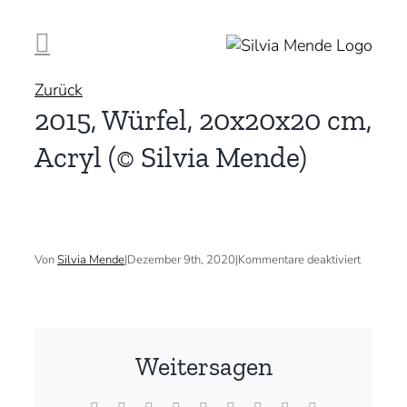
Zum
Inhalt
springen
Zurück
2015, Würfel, 20x20x20 cm,
Acryl (© Silvia Mende)
für
Von
Silvia Mende
|
Dezember 9th, 2020
|
Kommentare deaktiviert
2015,
Würfel,
20x20x
cm,
Acryl
(©
Weitersagen
Silvia
Mende)