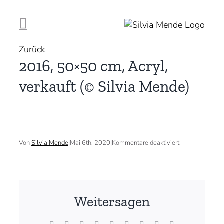
Zum
Inhalt
springen
Zurück
2016, 50×50 cm, Acryl,
verkauft (© Silvia Mende)
für
Von
Silvia Mende
|
Mai 6th, 2020
|
Kommentare deaktiviert
2016,
50×50
cm,
Acryl,
verkauft
(©
Weitersagen
Silvia
Mende)