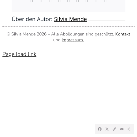
Facebook
X
Reddit
LinkedIn
WhatsApp
Tumblr
Pinterest
Vk
E-
Mail
Über den Autor:
Silvia Mende
© Silvia Mende
2026 – Alle Abbildungen sind geschützt.
Kontakt
und
Impressum.
Page load link
Facebook
X
Copy
Emai
Te
Link