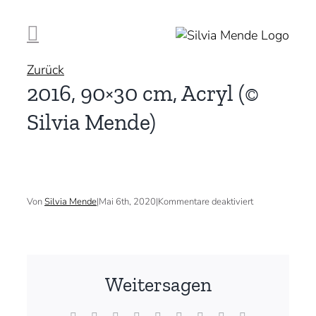
Zum
Inhalt
springen
Zurück
2016, 90×30 cm, Acryl (©
Silvia Mende)
für
Von
Silvia Mende
|
Mai 6th, 2020
|
Kommentare deaktiviert
2016,
90×30
cm,
Acryl
(©
Silvia
Weitersagen
Mende)