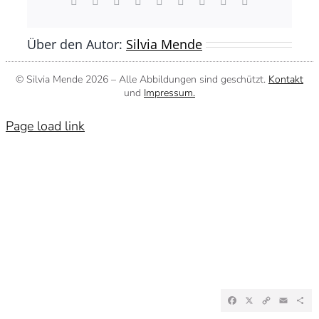
Facebook
X
Reddit
LinkedIn
WhatsApp
Tumblr
Pinterest
Vk
E-
Mail
Über den Autor:
Silvia Mende
© Silvia Mende
2026 – Alle Abbildungen sind geschützt.
Kontakt
und
Impressum.
Page load link
Facebook
X
Copy
Emai
Te
Link