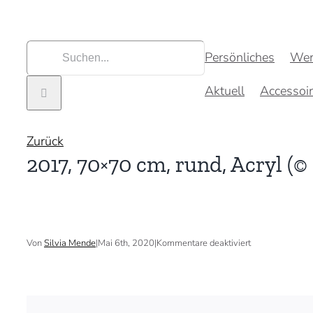
Zum
Inhalt
springen
Suche
Persönliches
Wer
nach:
Aktuell
Accessoi
Zurück
2017, 70×70 cm, rund, Acryl (©
für
Von
Silvia Mende
|
Mai 6th, 2020
|
Kommentare deaktiviert
2017,
70×70
cm,
rund,
Acryl