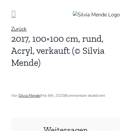
Zum
Inhalt
springen
Zurück
2017, 100×100 cm, rund,
Acryl, verkauft (© Silvia
Mende)
für
Von
Silvia Mende
|
Mai 6th, 2020
|
Kommentare deaktiviert
2017,
100×100
cm,
rund,
Acryl,
verkauft
Weitersagen