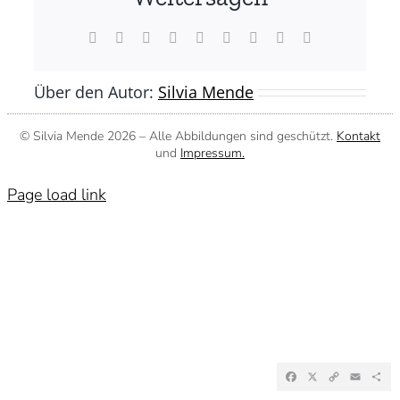
(©
Silvia
Mende)
Facebook
X
Reddit
LinkedIn
WhatsApp
Tumblr
Pinterest
Vk
E-
Mail
Über den Autor:
Silvia Mende
© Silvia Mende
2026 – Alle Abbildungen sind geschützt.
Kontakt
und
Impressum.
Page load link
Facebook
X
Copy
Emai
Te
Link