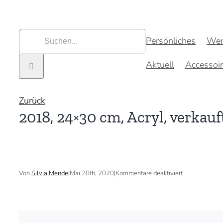
Zum
Inhalt
springen
Suche
Persönliches
Wer
nach:
Aktuell
Accessoi
Zurück
2018, 24×30 cm, Acryl, verkauf
für
Von
Silvia Mende
|
Mai 20th, 2020
|
Kommentare deaktiviert
2018,
24×30
cm,
Acryl,
verkauft