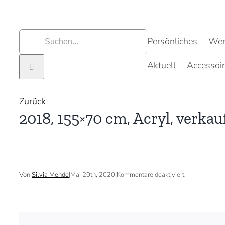
Zum
Inhalt
springen
Suche
Persönliches
Wer
nach:
Aktuell
Accessoi
Zurück
2018, 155×70 cm, Acryl, verkau
für
Von
Silvia Mende
|
Mai 20th, 2020
|
Kommentare deaktiviert
2018,
155×70
cm,
Acryl,
verkauft