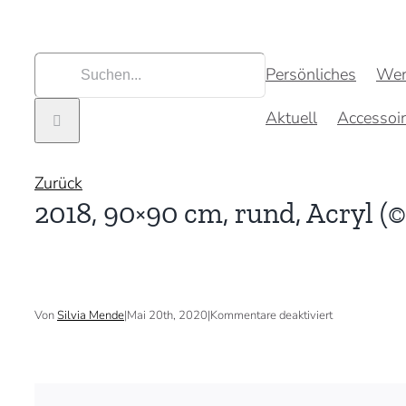
Zum
Inhalt
springen
Suche
Persönliches
Wer
nach:
Aktuell
Accessoi
Zurück
2018, 90×90 cm, rund, Acryl (©
für
Von
Silvia Mende
|
Mai 20th, 2020
|
Kommentare deaktiviert
2018,
90×90
cm,
rund,
Acryl