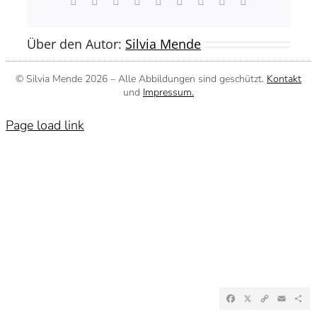
Facebook
X
Reddit
LinkedIn
WhatsApp
Tumblr
Pinterest
Vk
E-
Mail
Über den Autor:
Silvia Mende
© Silvia Mende
2026 – Alle Abbildungen sind geschützt.
Kontakt
und
Impressum.
Page load link
Facebook
X
Copy
Emai
Te
Link