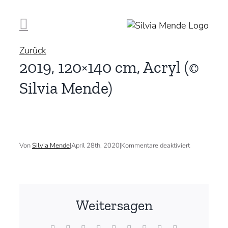
Zum
Inhalt
springen
Zurück
2019, 120×140 cm, Acryl (©
Silvia Mende)
für
Von
Silvia Mende
|
April 28th, 2020
|
Kommentare deaktiviert
2019,
120×140
cm,
Acryl
(©
Silvia
Weitersagen
Mende)