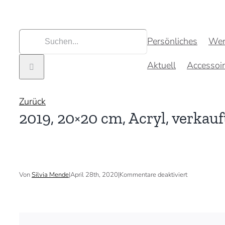
Zum
Inhalt
springen
Suche
Persönliches
Wer
nach:
Aktuell
Accessoi
Zurück
2019, 20×20 cm, Acryl, verkauf
für
Von
Silvia Mende
|
April 28th, 2020
|
Kommentare deaktiviert
2019,
20×20
cm,
Acryl,
verkauft