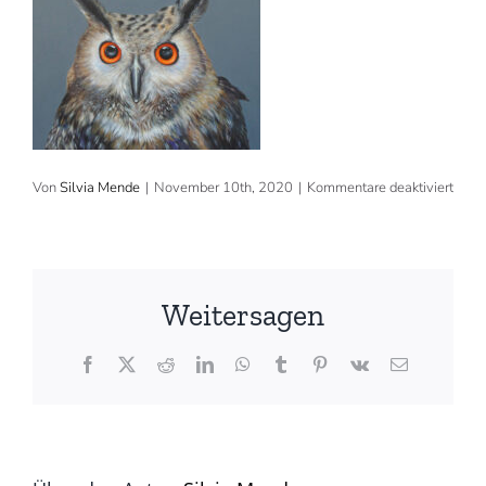
für
Von
Silvia Mende
|
November 10th, 2020
|
Kommentare deaktiviert
2020
70×
cm,
Acryl
verka
(©
Weitersagen
Silvi
Mend
Facebook
X
Reddit
LinkedIn
WhatsApp
Tumblr
Pinterest
Vk
E-
Mail