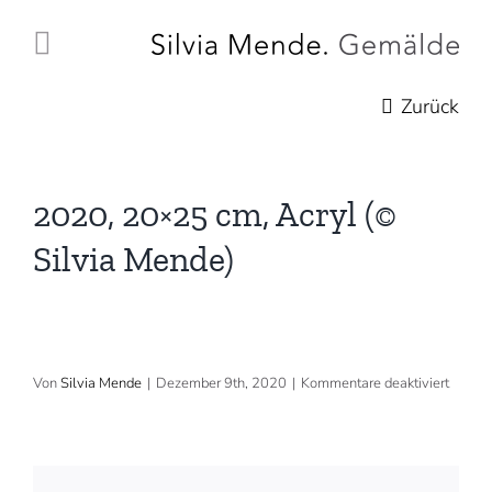
Zum
Inhalt
springen
Zurück
2020, 20×25 cm, Acryl (©
Silvia Mende)
für
Von
Silvia Mende
|
Dezember 9th, 2020
|
Kommentare deaktiviert
2020,
20×25
cm,
Acryl
(©