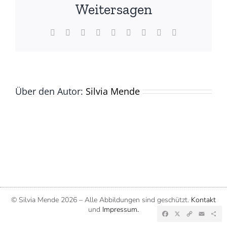
Silvia
Weitersagen
Mende
Facebook
X
Reddit
LinkedIn
WhatsApp
Tumblr
Pinterest
Vk
E-
Mail
Über den Autor:
Silvia Mende
© Silvia Mende
2026 – Alle Abbildungen sind geschützt.
Kontakt
und
Impressum.
Facebook
X
Copy
Emai
Te
Link