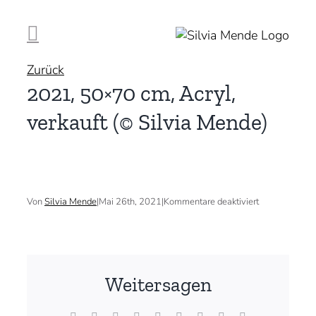
Zum
Inhalt
springen
Zurück
2021, 50×70 cm, Acryl,
verkauft (© Silvia Mende)
für
Von
Silvia Mende
|
Mai 26th, 2021
|
Kommentare deaktiviert
2021,
50×70
cm,
Acryl,
verkauft
(©
Weitersagen
Silvia
Mende)