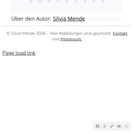
Facebook
X
Reddit
LinkedIn
WhatsApp
Tumblr
Pinterest
Vk
E-
Mail
Über den Autor:
Silvia Mende
© Silvia Mende
2026 – Alle Abbildungen sind geschützt.
Kontakt
und
Impressum.
Page load link
Facebook
X
Copy
Emai
Te
Link