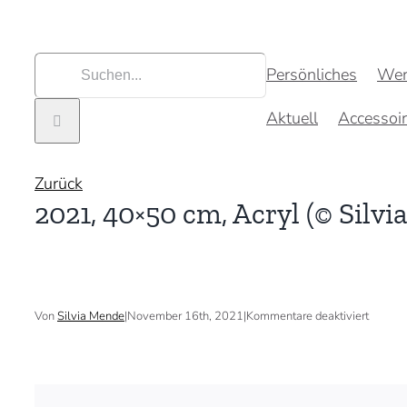
Zum
Inhalt
springen
Suche
Persönliches
Wer
nach:
Aktuell
Accessoi
Zurück
2021, 40×50 cm, Acryl (© Silvi
für
Von
Silvia Mende
|
November 16th, 2021
|
Kommentare deaktiviert
2021,
40×50
cm,
Acryl
(©