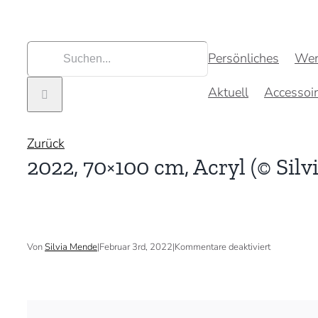
Zum
Inhalt
springen
Suche
Persönliches
Wer
nach:
Aktuell
Accessoi
Zurück
2022, 70×100 cm, Acryl (© Sil
für
Von
Silvia Mende
|
Februar 3rd, 2022
|
Kommentare deaktiviert
2022,
70×100
cm,
Acryl
(©