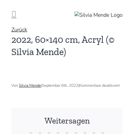
Zum
Inhalt
springen
Zurück
2022, 60×140 cm, Acryl (©
Silvia Mende)
für
Von
Silvia Mende
|
September 6th, 2022
|
Kommentare deaktiviert
2022,
60×140
cm,
Acryl
(©
Silvia
Weitersagen
Mende)