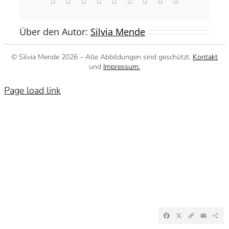
Facebook
X
Reddit
LinkedIn
WhatsApp
Tumblr
Pinterest
Vk
E-
Mail
Über den Autor:
Silvia Mende
© Silvia Mende
2026 – Alle Abbildungen sind geschützt.
Kontakt
und
Impressum.
Page load link
Facebook
X
Copy
Emai
Te
Link