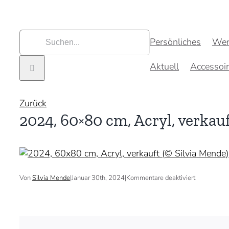
Zum
Inhalt
springen
Suche
Persönliches
Wer
nach:
Aktuell
Accessoi
Zurück
2024, 60×80 cm, Acryl, verkauf
für
Von
Silvia Mende
|
Januar 30th, 2024
|
Kommentare deaktiviert
2024,
60×80
cm,
Acryl,
verkauft