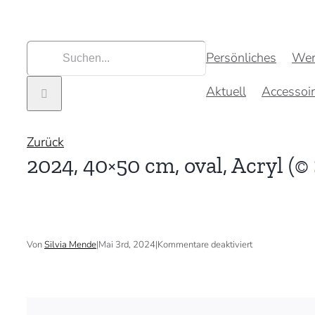
Zum
Inhalt
springen
Suche
Persönliches
Wer
nach:
Aktuell
Accessoi
Zurück
2024, 40×50 cm, oval, Acryl (©
für
Von
Silvia Mende
|
Mai 3rd, 2024
|
Kommentare deaktiviert
2024,
40×50
cm,
oval,
Acryl