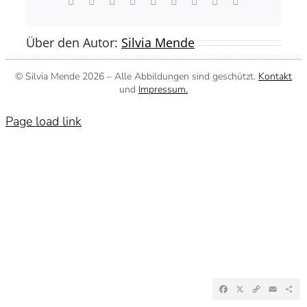
Facebook
X
Reddit
LinkedIn
WhatsApp
Tumblr
Pinterest
Vk
E-
Mail
Über den Autor:
Silvia Mende
© Silvia Mende
2026 – Alle Abbildungen sind geschützt.
Kontakt
und
Impressum.
Page load link
Facebook
X
Copy
Emai
Te
Link