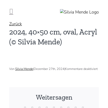
Zum
Inhalt
springen
Zurück
2024, 40×50 cm, oval, Acryl
(© Silvia Mende)
für
Von
Silvia Mende
|
Dezember 27th, 2024
|
Kommentare deaktiviert
2024,
40×50
cm,
oval,
Acryl
(©
Weitersagen
Silvia
Mende)