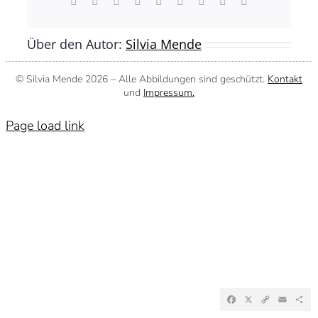
Facebook
X
Reddit
LinkedIn
WhatsApp
Tumblr
Pinterest
Vk
E-
Mail
Über den Autor:
Silvia Mende
© Silvia Mende
2026 – Alle Abbildungen sind geschützt.
Kontakt
und
Impressum.
Page load link
Facebook
X
Copy
Emai
Te
Link