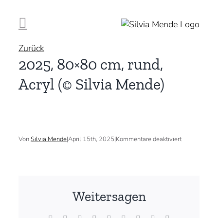
Zum
Inhalt
springen
Zurück
2025, 80×80 cm, rund,
Acryl (© Silvia Mende)
für
Von
Silvia Mende
|
April 15th, 2025
|
Kommentare deaktiviert
2025,
80×80
cm,
rund,
Acryl
(©
Weitersagen
Silvia
Mende)