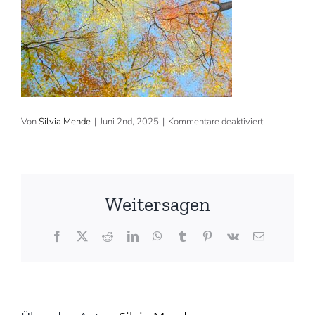
für
Von
Silvia Mende
|
Juni 2nd, 2025
|
Kommentare deaktiviert
2025,
80×60
cm,
Acryl,
verkauft
(©
Weitersagen
Silvia
Mende)
Facebook
X
Reddit
LinkedIn
WhatsApp
Tumblr
Pinterest
Vk
E-
Mail