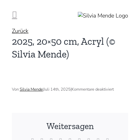
Zum
Inhalt
springen
Zurück
2025, 20×50 cm, Acryl (©
Silvia Mende)
für
Von
Silvia Mende
|
Juli 14th, 2025
|
Kommentare deaktiviert
2025,
20×50
cm,
Acryl
(©
Silvia
Weitersagen
Mende)