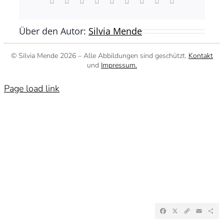
Facebook
X
Reddit
LinkedIn
WhatsApp
Tumblr
Pinterest
Vk
E-
Mail
Über den Autor:
Silvia Mende
© Silvia Mende
2026 – Alle Abbildungen sind geschützt.
Kontakt
und
Impressum.
Page load link
Facebook
X
Copy
Emai
Te
Link